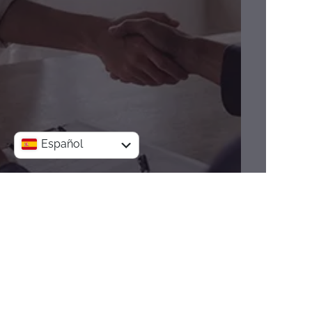
Español
English